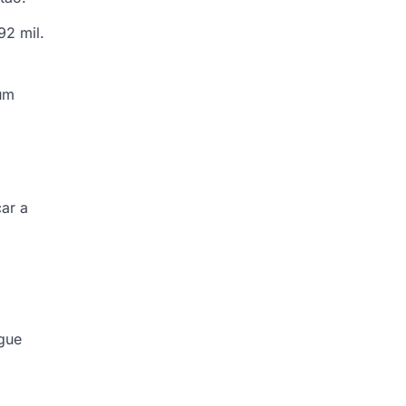
2 mil.
 um
car a
egue