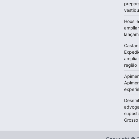
prepar
vestib
Housi e
ampliar
lançame
Castan
Expedi
amplia
região
Apimen
Apimen
experi
Desemb
advoga
supost
Grosso