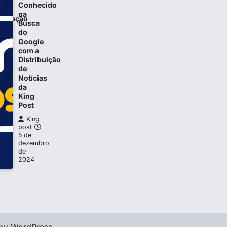
Conhecido
na
alização
Busca
do
a
Google
com a
Distribuição
de
Notícias
da
King
Post
King
post
5 de
dezembro
de
2024