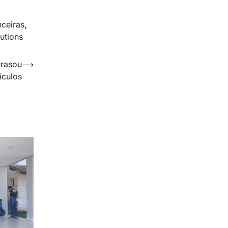
nceiras
,
utions
trasou
⟶
ículos