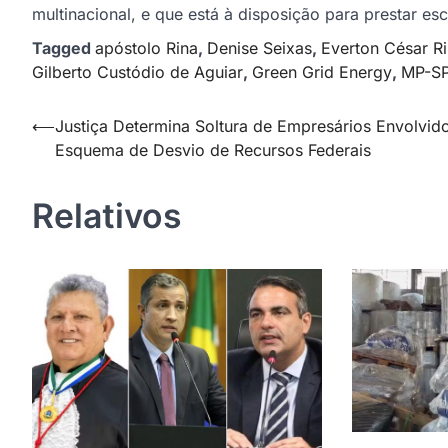
multinacional, e que está à disposição para prestar e
Tagged
apóstolo Rina
,
Denise Seixas
,
Everton César Ri
Gilberto Custódio de Aguiar
,
Green Grid Energy
,
MP-S
Navegação
⟵
Justiça Determina Soltura de Empresários Envolvid
Esquema de Desvio de Recursos Federais
de
Post
Relativos