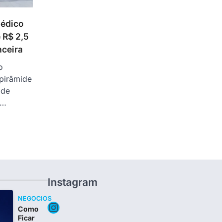
Médico
 R$ 2,5
nceira
o
pirâmide
 de
e…
Instagram
NEGOCIOS
Instagram
Como
Ficar