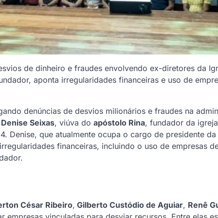
svios de dinheiro e fraudes envolvendo ex-diretores da Ig
 fundador, aponta irregularidades financeiras e uso de empr
igando denúncias de desvios milionários e fraudes na admin
r
Denise Seixas
, viúva do
apóstolo Rina
, fundador da igrej
. Denise, que atualmente ocupa o cargo de presidente da
 irregularidades financeiras, incluindo o uso de empresas d
dador.
rton César Ribeiro
,
Gilberto Custódio de Aguiar
,
Renê G
 empresas vinculadas para desviar recursos. Entre elas es