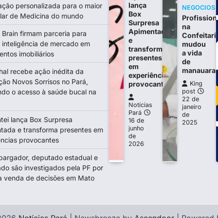
lança
ação personalizada para o maior
NEGOCIOS
Box
ular de Medicina do mundo
Profission
Surpresa
na
Apimentada
 Brain firmam parceria para
Confeitari
e
 inteligência de mercado em
mudou
transforma
a vida
ntos imobiliários
presentes
de
em
manauara
hal recebe ação inédita da
experiências
ção Novos Sorrisos no Pará,
provocantes
King
ndo o acesso à saúde bucal na
post
22 de
Notícias
janeiro
Pará
de
tei lança Box Surpresa
16 de
2025
junho
tada e transforma presentes em
de
ências provocantes
2026
argador, deputado estadual e
do são investigados pela PF por
a venda de decisões em Mato