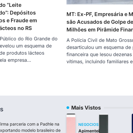
do “Leite
o”: Depósitos
MT: Ex-PF, Empresária e 
os e Fraude em
são Acusados de Golpe de
ácteos no RS
Milhões em Pirâmide Fina
 Público do Rio Grande do
A Polícia Civil de Mato Gross
revelou um esquema de
desarticulou um esquema de 
de produtos lácteos
financeira que lesou dezenas
pela empresa…
vítimas, incluindo familiares 
Mais Vistos
s
firma parceria com a Padhle na
NEGOCIOS
exportando modelo brasileiro de
Apimentei