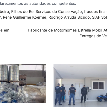
sclarecimentos às autoridades competentes.
beiro
,
Filhos do Rei Serviços de Conservação
,
fraudes fina
P
,
Renê Guilherme Koerner
,
Rodrigo Arruda Bicudo
,
SIAF Sol
os em
Fabricante de Motorhomes Estrella Mobil A
Entregas de Ve