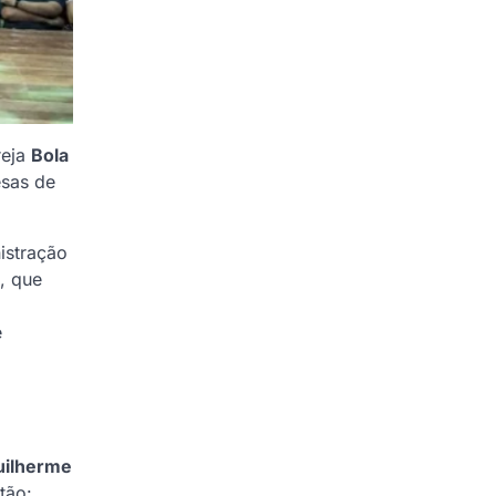
reja
Bola
esas de
istração
a, que
e
uilherme
tão: