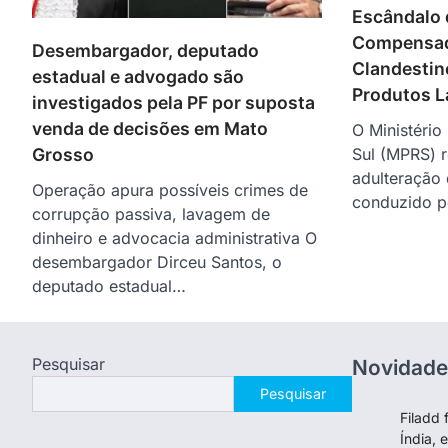
Escândalo 
Compensad
Desembargador, deputado
Clandestin
estadual e advogado são
Produtos L
investigados pela PF por suposta
venda de decisões em Mato
O Ministério
Sul (MPRS) 
Grosso
adulteração 
Operação apura possíveis crimes de
conduzido 
corrupção passiva, lavagem de
dinheiro e advocacia administrativa O
desembargador Dirceu Santos, o
deputado estadual…
Pesquisar
Novidade
Pesquisar
Filadd 
Índia, 