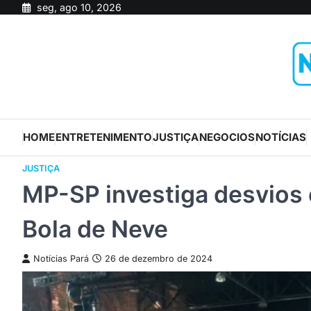
Skip
seg, ago 10, 2026
to
content
HOME
ENTRETENIMENTO
JUSTIÇA
NEGOCIOS
NOTÍCIAS
JUSTIÇA
MP-SP investiga desvios e
Bola de Neve
Notícias Pará
26 de dezembro de 2024