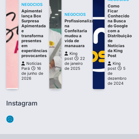
NEGOCIOS
Como
Apimentei
Ficar
NEGOCIOS
lança Box
Conhecido
Surpresa
Profissionalização
na Busca
Apimentada
na
do Google
e
Confeitaria
com a
transforma
mudou a
Distribuição
presentes
vida de
de
em
manauara
Notícias
experiências
da King
King
provocantes
Post
post
22
Notícias
de janeiro
King
Pará
16
de 2025
post
5
de junho de
de
2026
dezembro
de 2024
Instagram
Instagram