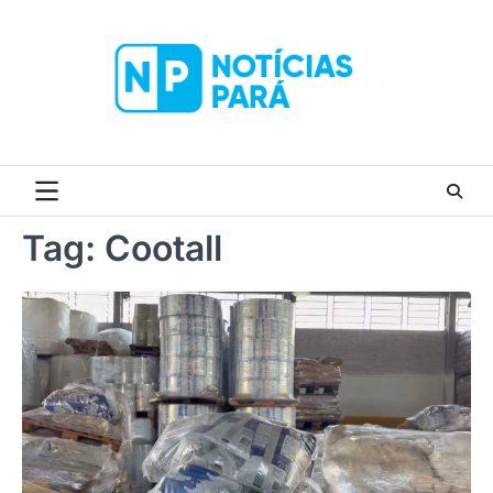
Skip
to
content
Tag:
Cootall