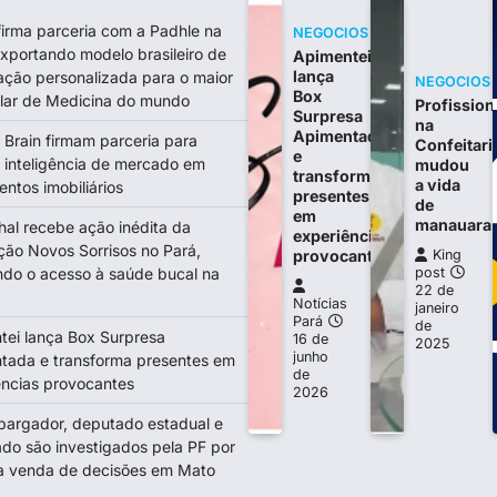
firma parceria com a Padhle na
NEGOCIOS
exportando modelo brasileiro de
Apimentei
lança
ação personalizada para o maior
NEGOCIOS
Box
ular de Medicina do mundo
Profission
Surpresa
na
Apimentada
 Brain firmam parceria para
Confeitari
e
 inteligência de mercado em
mudou
transforma
a vida
ntos imobiliários
presentes
de
em
manauara
hal recebe ação inédita da
experiências
ção Novos Sorrisos no Pará,
provocantes
King
ndo o acesso à saúde bucal na
post
22 de
Notícias
janeiro
Pará
de
tei lança Box Surpresa
16 de
2025
junho
tada e transforma presentes em
de
ências provocantes
2026
argador, deputado estadual e
do são investigados pela PF por
a venda de decisões em Mato