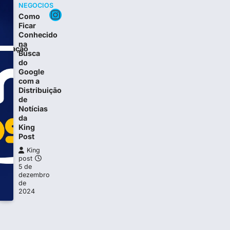
NEGOCIOS
Instagram
Como
Ficar
Conhecido
na
alização
Busca
do
a
Google
com a
Distribuição
de
Notícias
da
King
Post
King
post
5 de
dezembro
de
2024