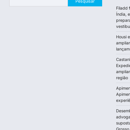
Pesquisar
Filadd 
Índia, 
prepar
vestib
Housi e
ampliar
lançame
Castan
Expedi
amplia
região
Apimen
Apimen
experi
Desemb
advoga
supost
Grosso