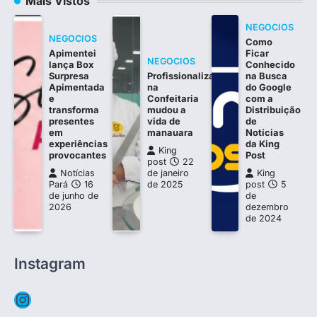
Mais Vistos
NEGOCIOS
NEGOCIOS
Como
Apimentei
Ficar
NEGOCIOS
lança Box
Conhecido
Surpresa
Profissionalização
na Busca
Apimentada
na
do Google
e
Confeitaria
com a
transforma
mudou a
Distribuição
presentes
vida de
de
em
manauara
Notícias
experiências
da King
King
provocantes
Post
post
22
Notícias
de janeiro
King
Pará
16
de 2025
post
5
de junho de
de
2026
dezembro
de 2024
Instagram
Instagram