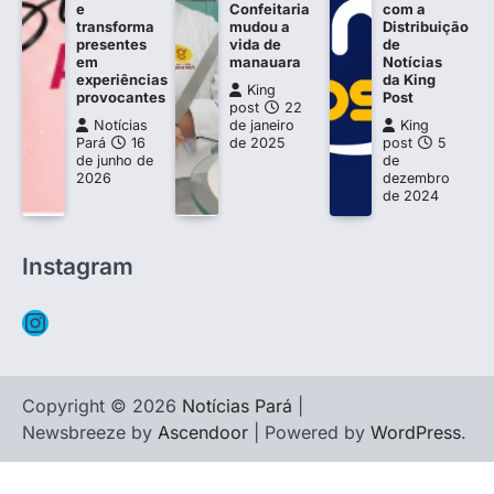
e
Confeitaria
com a
transforma
mudou a
Distribuição
presentes
vida de
de
em
manauara
Notícias
experiências
da King
King
provocantes
Post
post
22
Notícias
de janeiro
King
Pará
16
de 2025
post
5
de junho de
de
2026
dezembro
de 2024
Instagram
Instagram
Copyright © 2026
Notícias Pará
|
Newsbreeze by
Ascendoor
| Powered by
WordPress
.