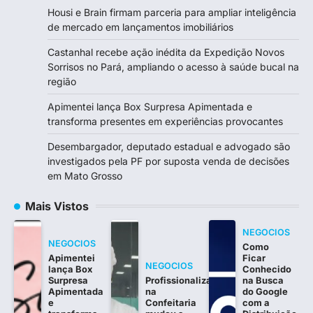
Housi e Brain firmam parceria para ampliar inteligência
de mercado em lançamentos imobiliários
Castanhal recebe ação inédita da Expedição Novos
Sorrisos no Pará, ampliando o acesso à saúde bucal na
região
Apimentei lança Box Surpresa Apimentada e
transforma presentes em experiências provocantes
Desembargador, deputado estadual e advogado são
investigados pela PF por suposta venda de decisões
em Mato Grosso
Mais Vistos
NEGOCIOS
NEGOCIOS
Como
Apimentei
Ficar
NEGOCIOS
lança Box
Conhecido
Surpresa
Profissionalização
na Busca
Apimentada
na
do Google
e
Confeitaria
com a