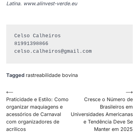
Latina. www.alinvest-verde.eu
Celso Calheiros

celso.calheiros@gmail.com
Tagged
rastreabilidade bovina
Navegação
⟵
⟶
Praticidade e Estilo: Como
Cresce o Número de
de
organizar maquiagens e
Brasileiros em
Post
acessórios de Carnaval
Universidades Americanas
com organizadores de
e Tendência Deve Se
acrílicos
Manter em 2025