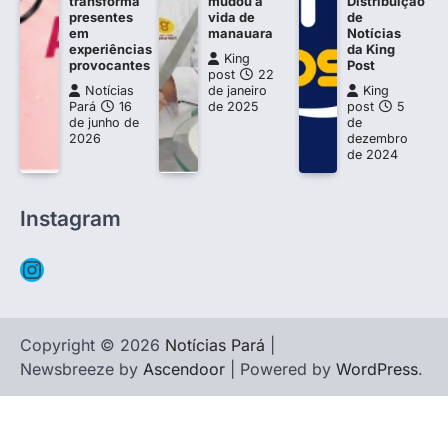
transforma
mudou a
Distribuição
presentes
vida de
de
em
manauara
Notícias
experiências
da King
King
provocantes
Post
post
22
Notícias
de janeiro
King
Pará
16
de 2025
post
5
de junho de
de
2026
dezembro
de 2024
Instagram
Instagram
Copyright © 2026
Notícias Pará
|
Newsbreeze by
Ascendoor
| Powered by
WordPress
.